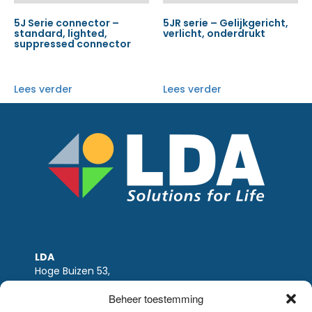
5J Serie connector –
5JR serie – Gelijkgericht,
standard, lighted,
verlicht, onderdrukt
suppressed connector
Lees verder
Lees verder
LDA
Hoge Buizen 53,
1980 EPPEGEM
Beheer toestemming
Tel +32 (0)2-266.13.13