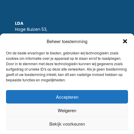
LDA
Hoge Buizen 53,
1980 EPPEGEM
Beheer toestemming
Tel +32 (0)2-266.13.13
LDA@LDA.be
Om de beste ervaringen te bieden, gebruiken wij technologieën zoals
cookies om informatie over je apparaat op te slaan en/of te raadplegen.
BTW: BE0405.895.609
Door in te stemmen met deze technologieën kunnen wij gegevens zoals
IBAN: KBC / BE51 7340 2410 9862
surfgedrag of unieke ID's op deze site verwerken. Als je geen toestemming
BIC: KBC / KREDBEBB
geeft of uw toestemming intrekt, kan dit een nadelige invloed hebben op
bepaalde functies en mogelijkheden.
Wettelijke-disclaimer
|
Email disclaimer |
verkoopsvoorwaarden
Website Sinergio
Accepteren
© LDA Belgium, all rights reserved.
Weigeren
Bekijk voorkeuren