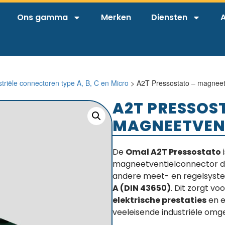
Ons gamma
Merken
Diensten
A
striële connectoren type A, B, C en Micro
> A2T Pressostato – magneetv
A2T PRESSOS
MAGNEETVEN
De
Omal A2T Pressostato
magneetventielconnector da
andere meet- en regelsyste
A (DIN 43650)
. Dit zorgt v
elektrische prestaties
en 
veeleisende industriële omg