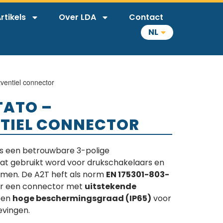
rtikels
Over LDA
Contact
NL
entiel connector
TATO –
TIEL CONNECTOR
is een betrouwbare 3-polige
t gebruikt word voor drukschakelaars en
men. De A2T heft als norm
EN 175301-803-
oor een connector met
uitstekende
een
hoge beschermingsgraad (IP65)
voor
evingen.