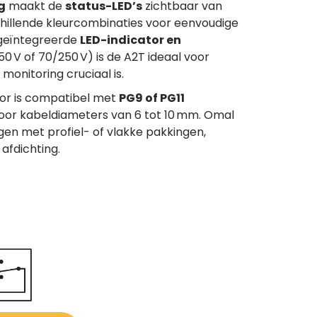
g
maakt de
status-LED’s
zichtbaar van
chillende kleurcombinaties voor eenvoudige
e geïntegreerde
LED-indicator en
50 V of 70/250 V) is de A2T ideaal voor
onitoring cruciaal is.
or is compatibel met
PG9 of PG11
oor kabeldiameters van 6 tot 10 mm. Omal
gen met profiel- of vlakke pakkingen,
afdichting.