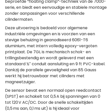
beproefde “floating clamp”-techniek van de 7000-
serie, en biedt een eenvoudige en stabiele montage
zonder aanpassingen voor verschillende
cilindermaten.
Deze uitvoering is bedoeld voor algemene
industriële omgevingen en is voorzien van een
stevige behuizing in geanodiseerd 6061-T6
aluminium, met intern volledig epoxy-vergoten
printplaat. De 7GL is mechanisch schok- en
trillingsbestendig en wordt geleverd met een
standaard ½″ conduit aansluiting en 9 ft PVC-kabel.
Dankzij de parallele gevoeligheid van 85 Gauss
werkt hij betrouwbaar met cilinders met
magneetzuiger.
De sensor bevat een normaal open reedcontact
(SPST) en schakelt tot 0,5 A bij spanningen van 0
tot 120 V AC/DC. Door de snelle schakeltijden
(0,5 ms aan, 0,1 ms uit) is hij ideaal voor