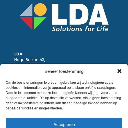
LDA
Hoge Buizen 53,
1980 EPPEGEM
Beheer toestemming
Tel +32 (0)2-266.13.13
LDA@LDA.be
Om de beste ervaringen te bieden, gebruiken wij technologieën zoals
cookies om informatie over je apparaat op te slaan en/of te raadplegen.
BTW: BE0405.895.609
Door in te stemmen met deze technologieën kunnen wij gegevens zoals
IBAN: KBC / BE51 7340 2410 9862
surfgedrag of unieke ID's op deze site verwerken. Als je geen toestemming
BIC: KBC / KREDBEBB
geeft of uw toestemming intrekt, kan dit een nadelige invloed hebben op
bepaalde functies en mogelijkheden.
Wettelijke-disclaimer
|
Email disclaimer |
verkoopsvoorwaarden
Website Sinergio
Accepteren