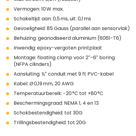
Vermogen: 10 W max.
Schakeltijd: aan: 0,5 ms, uit: 0,1 ms
Gevoeligheid: 85 Gauss (parallel aan sensorvlak)
Behuizing: geanodiseerd aluminium (6061-T6)
Inwendig: epoxy-vergoten printplaat
Montage: floating clamp voor 2″–6″ boring
(NFPA cilinders)
Aansluiting: ½″ conduit met 9 ft PVC-kabel
Kabel: Ø 0,19 mm, 20 AWG
Temperatuurbereik: −20 °C tot +80 °C
Beschermingsgraad: NEMA 1, 4 en 13
Schokbestendigheid: tot 30G
Trillingsbestendigheid: tot 20G