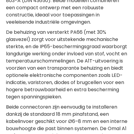
803-A (DIN 43650). Beide modellen combineren
een compact ontwerp met een robuuste
constructie, ideaal voor toepassingen in
veeleisende industriële omgevingen.
De behuizing van versterkt PA66 (met 30%
glasvezel) zorgt voor uitstekende mechanische
sterkte, en de IP65-beschermingsgraad waarborgt
langdurige werking onder invloed van stof, vocht en
temperatuurschommelingen. De A1T-uitvoering is
voorzien van een transparante behuizing en biedt
optionele elektronische componenten zoals LED-
indicatie, varistoren, diodes of brugcellen voor een
hogere betrouwbaarheid en extra bescherming
tegen spanningspieken.
Beide connectoren zijn eenvoudig te installeren
dankzij de standaard 18 mm pinafstand, een
kabelinvoer geschikt voor Ø6–8 mm en een interne
bouwhoogte die past binnen systemen. De Omal A1