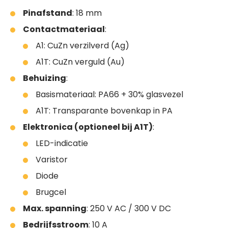
Pinafstand
: 18 mm
Contactmateriaal
:
A1: CuZn verzilverd (Ag)
A1T: CuZn verguld (Au)
Behuizing
:
Basismateriaal: PA66 + 30% glasvezel
A1T: Transparante bovenkap in PA
Elektronica (optioneel bij A1T)
:
LED-indicatie
Varistor
Diode
Brugcel
Max. spanning
: 250 V AC / 300 V DC
Bedrijfsstroom
: 10 A