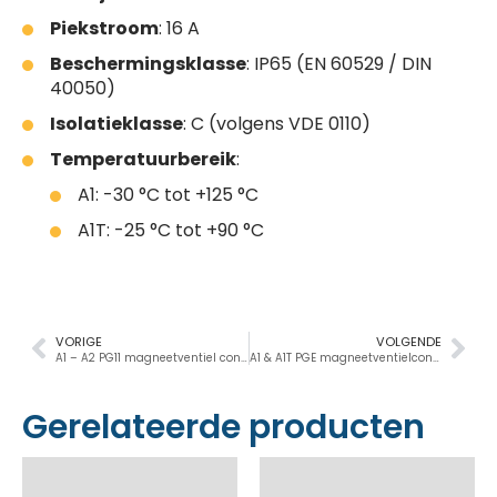
Piekstroom
: 16 A
Beschermingsklasse
: IP65 (EN 60529 / DIN
40050)
Isolatieklasse
: C (volgens VDE 0110)
Temperatuurbereik
:
A1: -30 °C tot +125 °C
A1T: -25 °C tot +90 °C
VORIGE
VOLGENDE
A1 – A2 PG11 magneetventiel connectoren DIN 43650
A1 & A1T PGE magneetventielconnectoren DIN 43650
Gerelateerde producten