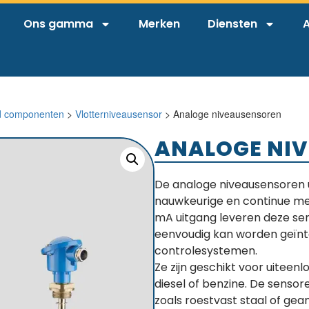
Ons gamma
Merken
Diensten
A
d componenten
>
Vlotterniveausensor
> Analoge niveausensoren
ANALOGE NI
De analoge niveausensoren ui
nauwkeurige en continue met
mA uitgang leveren deze se
eenvoudig kan worden geïnte
controlesystemen.
Ze zijn geschikt voor uiteen
diesel of benzine. De senso
zoals roestvast staal of ge