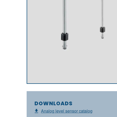
DOWNLOADS
Analog level sensor catalog