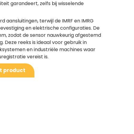
iteit garandeert, zelfs bij wisselende
d aansluitingen, terwijl de IMRF en IMRG
bevestiging en elektrische configuraties. De
0 mm, zodat de sensor nauwkeurig afgestemd
 Deze reeks is ideaal voor gebruik in
anksystemen en industriële machines waar
gistratie vereist is.
it product