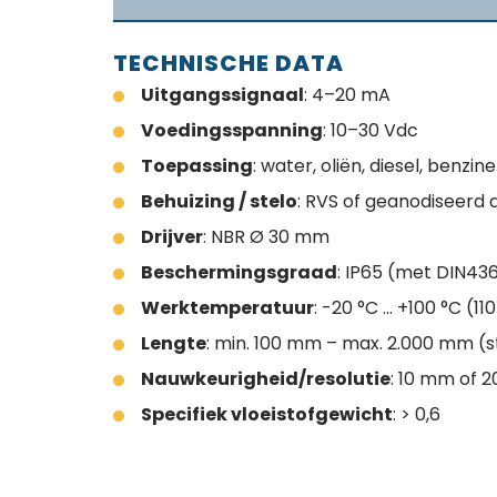
TECHNISCHE DATA
Uitgangssignaal
: 4–20 mA
Voedingsspanning
: 10–30 Vdc
Toepassing
: water, oliën, diesel, benzine
Behuizing / stelo
: RVS of geanodiseerd 
Drijver
: NBR Ø 30 mm
Beschermingsgraad
: IP65 (met DIN43
Werktemperatuur
: -20 °C … +100 °C (1
Lengte
: min. 100 mm – max. 2.000 mm 
Nauwkeurigheid/resolutie
: 10 mm of 
Specifiek vloeistofgewicht
: > 0,6