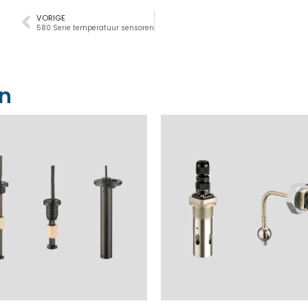
VORIGE
580 Serie temperatuur sensoren
en