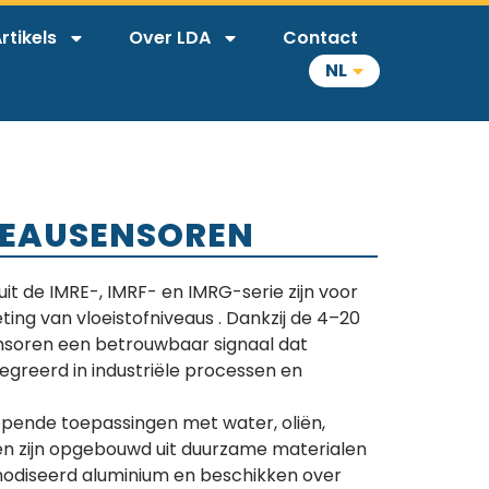
rtikels
Over LDA
Contact
NL
VEAUSENSOREN
t de IMRE-, IMRF- en IMRG-serie zijn voor
ing van vloeistofniveaus . Dankzij de 4–20
nsoren een betrouwbaar signaal dat
greerd in industriële processen en
lopende toepassingen met water, oliën,
ren zijn opgebouwd uit duurzame materialen
anodiseerd aluminium en beschikken over