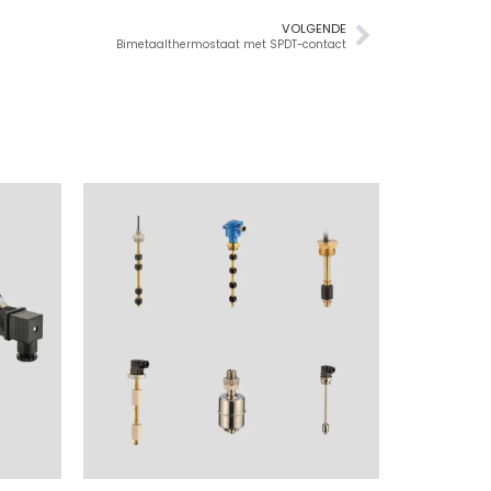
VOLGENDE
Bimetaalthermostaat met SPDT-contact