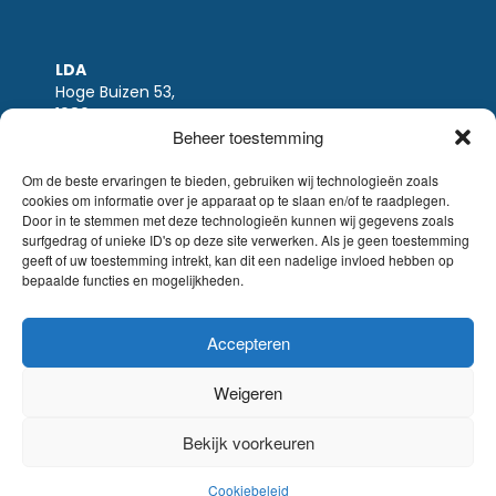
LDA
Hoge Buizen 53,
1980 EPPEGEM
Beheer toestemming
Tel +32 (0)2-266.13.13
LDA@LDA.be
Om de beste ervaringen te bieden, gebruiken wij technologieën zoals
cookies om informatie over je apparaat op te slaan en/of te raadplegen.
BTW: BE0405.895.609
Door in te stemmen met deze technologieën kunnen wij gegevens zoals
IBAN: KBC / BE51 7340 2410 9862
surfgedrag of unieke ID's op deze site verwerken. Als je geen toestemming
BIC: KBC / KREDBEBB
geeft of uw toestemming intrekt, kan dit een nadelige invloed hebben op
bepaalde functies en mogelijkheden.
Wettelijke-disclaimer
|
Email disclaimer |
verkoopsvoorwaarden
Website Sinergio
Accepteren
© LDA Belgium, all rights reserved.
Weigeren
Bekijk voorkeuren
Cookiebeleid