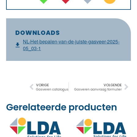
DOWNLOADS
NL-Het-bepalen-van-de-juiste-gasveer-2025-
05_03-1
VORIGE
VOLGENDE
Gasveren catalogus
Gasveren aanvraag formulier
Gerelateerde producten