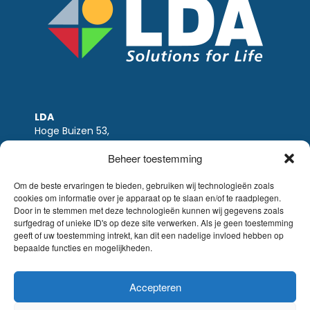
LDA
Hoge Buizen 53,
1980 EPPEGEM
Beheer toestemming
Tel +32 (0)2-266.13.13
LDA@LDA.be
Om de beste ervaringen te bieden, gebruiken wij technologieën zoals
cookies om informatie over je apparaat op te slaan en/of te raadplegen.
BTW: BE0405.895.609
Door in te stemmen met deze technologieën kunnen wij gegevens zoals
IBAN: KBC / BE51 7340 2410 9862
surfgedrag of unieke ID's op deze site verwerken. Als je geen toestemming
BIC: KBC / KREDBEBB
geeft of uw toestemming intrekt, kan dit een nadelige invloed hebben op
bepaalde functies en mogelijkheden.
Wettelijke-disclaimer
|
Email disclaimer |
verkoopsvoorwaarden
Website Sinergio
Accepteren
© LDA Belgium, all rights reserved.