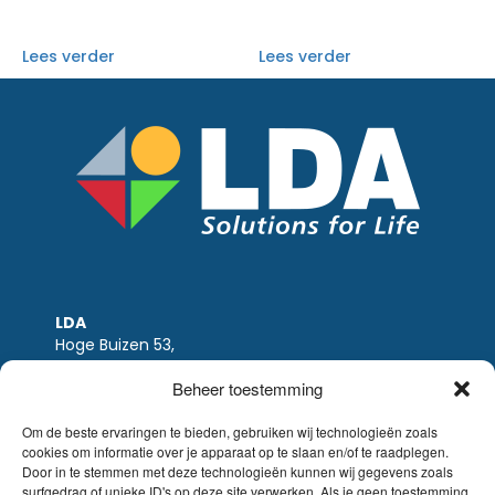
Lees verder
Lees verder
LDA
Hoge Buizen 53,
1980 EPPEGEM
Beheer toestemming
Tel +32 (0)2-266.13.13
LDA@LDA.be
Om de beste ervaringen te bieden, gebruiken wij technologieën zoals
cookies om informatie over je apparaat op te slaan en/of te raadplegen.
BTW: BE0405.895.609
Door in te stemmen met deze technologieën kunnen wij gegevens zoals
IBAN: KBC / BE51 7340 2410 9862
surfgedrag of unieke ID's op deze site verwerken. Als je geen toestemming