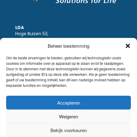
LDA
Hoge Buizen 53,
1980 EPPEGEM
Beheer toestemming
Tel +32 (0)2-266.13.13
LDA@LDA.be
Om de beste ervaringen te bieden, gebruiken wij technologieën zoals
cookies om informatie over je apparaat op te slaan en/of te raadplegen.
BTW: BE0405.895.609
Door in te stemmen met deze technologieën kunnen wij gegevens zoals
IBAN: KBC / BE51 7340 2410 9862
surfgedrag of unieke ID's op deze site verwerken. Als je geen toestemming
BIC: KBC / KREDBEBB
geeft of uw toestemming intrekt, kan dit een nadelige invloed hebben op
bepaalde functies en mogelijkheden.
Wettelijke-disclaimer
|
Email disclaimer |
verkoopsvoorwaarden
Website Sinergio
Accepteren
© LDA Belgium, all rights reserved.
Weigeren
Bekijk voorkeuren