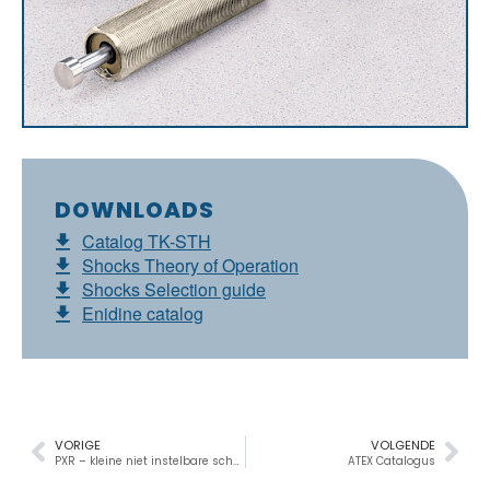
DOWNLOADS
Catalog TK-STH
Shocks Theory of Operation
Shocks Selection guide
Enidine catalog
VORIGE
VOLGENDE
PXR – kleine niet instelbare schokdempers
ATEX Catalogus