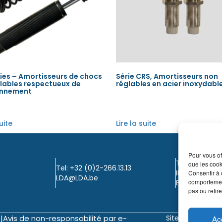
ies – Amortisseurs de chocs
Série CRS, Amortisseurs non
lables respectueux de
réglables en acier inoxydabl
onnement
suite
Lire la suite
Pour vous of
TVA: BE0405.
que les cook
Tel: +32 (0)2-266.13.13
IBAN: KBC / B
Consentir à 
LDA@LDA.be
comportement
BIC: KBC / KR
pas ou retire
|
Avis de non-responsabilité par e-
Site web de
©
Ac