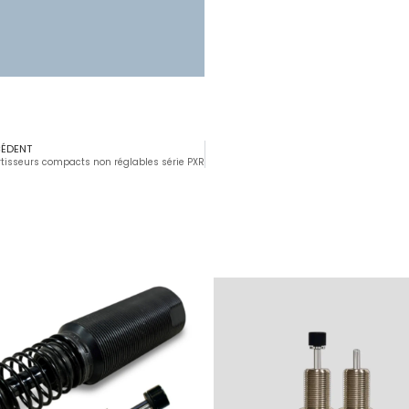
CÉDENT
tisseurs compacts non réglables série PXR