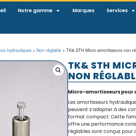
eil
Notre gamme
Marques
Services
ocs hydrauliques
>
Non-réglable
> TK& STH Micro-amortisseurs non ré
TK& STH MIC
NON RÉGLABL
Micro-amortisseurs pour 
Les amortisseurs hydrauliqu
peuvent s’adapter à des cond
format compact. Cette famill
offre une performance const
réglables sont conçus pour