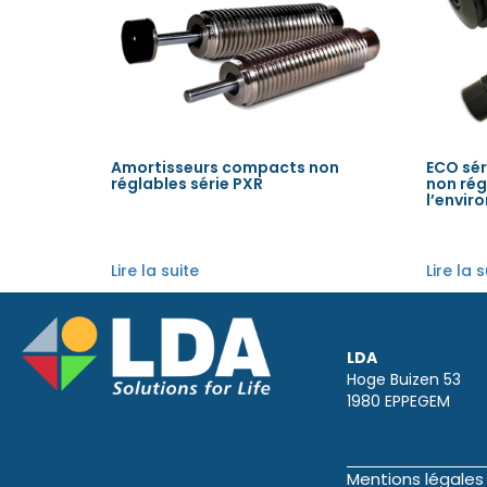
Amortisseurs compacts non
ECO sér
réglables série PXR
non rég
l’envir
Lire la suite
Lire la 
LDA
Hoge Buizen 53
1980 EPPEGEM
Mentions légales