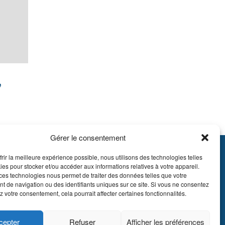
e
Gérer le consentement
frir la meilleure expérience possible, nous utilisons des technologies telles
895.609
ies pour stocker et/ou accéder aux informations relatives à votre appareil.
E51 7340 2410 9862
ces technologies nous permet de traiter des données telles que votre
 de navigation ou des identifiants uniques sur ce site. Si vous ne consentez
EDBEBB
z votre consentement, cela pourrait affecter certaines fonctionnalités.
 LDA Belgium, tous
cepter
Refuser
Afficher les préférences