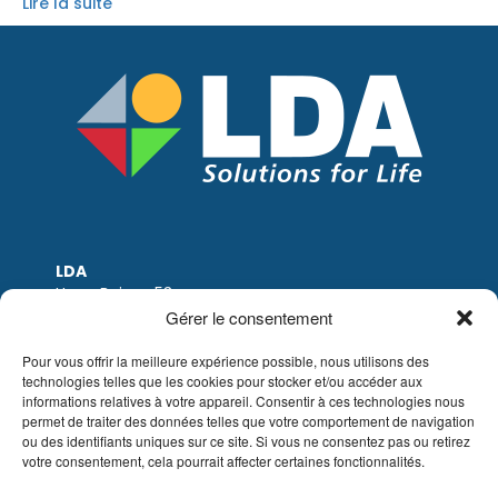
Lire la suite
LDA
Hoge Buizen 53
1980 EPPEGEM
Gérer le consentement
Tel: +32 (0)2-266.13.13
LDA@LDA.be
Pour vous offrir la meilleure expérience possible, nous utilisons des
technologies telles que les cookies pour stocker et/ou accéder aux
TVA: BE0405.895.609
informations relatives à votre appareil. Consentir à ces technologies nous
IBAN: KBC / BE51 7340 2410 9862
permet de traiter des données telles que votre comportement de navigation
BIC: KBC / KREDBEBB
ou des identifiants uniques sur ce site. Si vous ne consentez pas ou retirez
votre consentement, cela pourrait affecter certaines fonctionnalités.
Mentions légales
|
Avis de non-responsabilité
par e-mail
|
Conditions de vente