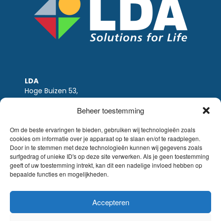
LDA
Hoge Buizen 53,
1980 EPPEGEM
Beheer toestemming
Tel +32 (0)2-266.13.13
LDA@LDA.be
Om de beste ervaringen te bieden, gebruiken wij technologieën zoals
cookies om informatie over je apparaat op te slaan en/of te raadplegen.
BTW: BE0405.895.609
Door in te stemmen met deze technologieën kunnen wij gegevens zoals
IBAN: KBC / BE51 7340 2410 9862
surfgedrag of unieke ID's op deze site verwerken. Als je geen toestemming
BIC: KBC / KREDBEBB
geeft of uw toestemming intrekt, kan dit een nadelige invloed hebben op
bepaalde functies en mogelijkheden.
Wettelijke-disclaimer
|
Email disclaimer |
verkoopsvoorwaarden
Website Sinergio
Accepteren
© LDA Belgium, all rights reserved.