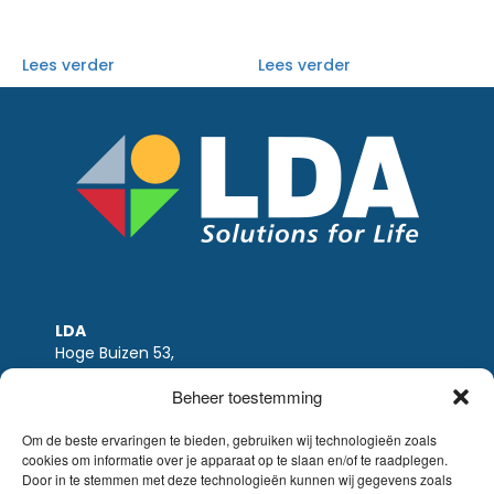
Lees verder
Lees verder
LDA
Hoge Buizen 53,
1980 EPPEGEM
Beheer toestemming
Tel +32 (0)2-266.13.13
LDA@LDA.be
Om de beste ervaringen te bieden, gebruiken wij technologieën zoals
cookies om informatie over je apparaat op te slaan en/of te raadplegen.
BTW: BE0405.895.609
Door in te stemmen met deze technologieën kunnen wij gegevens zoals
IBAN: KBC / BE51 7340 2410 9862