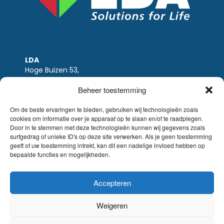
LDA
Hoge Buizen 53,
1980 EPPEGEM
Beheer toestemming
Tel +32 (0)2-266.13.13
LDA@LDA.be
Om de beste ervaringen te bieden, gebruiken wij technologieën zoals
cookies om informatie over je apparaat op te slaan en/of te raadplegen.
BTW: BE0405.895.609
Door in te stemmen met deze technologieën kunnen wij gegevens zoals
IBAN: KBC / BE51 7340 2410 9862
surfgedrag of unieke ID's op deze site verwerken. Als je geen toestemming
BIC: KBC / KREDBEBB
geeft of uw toestemming intrekt, kan dit een nadelige invloed hebben op
bepaalde functies en mogelijkheden.
Wettelijke-disclaimer
|
Email disclaimer |
verkoopsvoorwaarden
Website Sinergio
Accepteren
© LDA Belgium, all rights reserved.
Weigeren