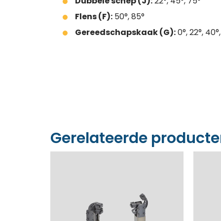
Dubbele schep (J):
22°, 45°, 75°
Flens (F):
50°, 85°
Gereedschapskaak (G):
0°, 22°, 40°
Gerelateerde product