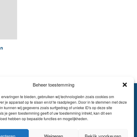
en
Beheer toestemming
ervaringen te bieden, gebruiken wij technologieën zoals cookies om
.895.609
ver je apparaat op te slaan en/of te raadplegen. Door in te stemmen met deze
E51 7340 2410 9862
n kunnen wij gegevens zoals surfgedrag of unieke ID's op deze site
ls je geen toestemming geeft of uw toestemming intrekt, kan dit een
EDBEBB
vloed hebben op bepaalde functies en mogelijkheden.
© LDA Belgium, all
epteren
Weigeren
Bekijk voorkeuren