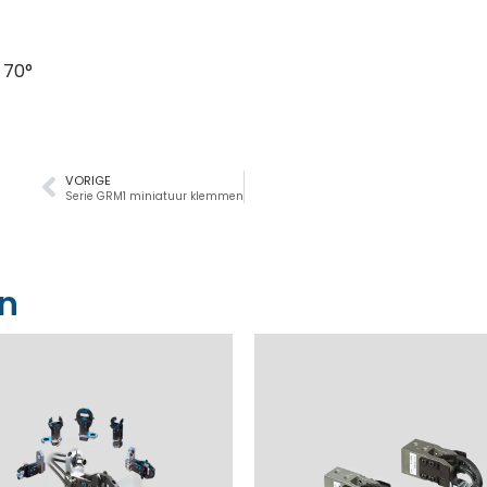
, 70°
VORIGE
Serie GRM1 miniatuur klemmen
en