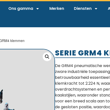
Ons gamma
Merken
Diensten
A
 GRM4 klemmen
SERIE GRM4 
De GRM4 pneumatische wer
zware industriële toepassi
betrouwbaarheid essentieel
klemkracht tot 2.224 N, waar
overdrachtsystemen en pers
kaakstijlen, waaronder stan
voor een breed scala aan t
de gesloten positie, waardo