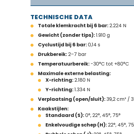
TECHNISCHE DATA
Totale klemkracht bij 6 bar:
2.224 N
Gewicht (zonder tips):
1.910 g
Cyclustijd bij 6 bar:
0,14 s
Drukbereik:
2–7 bar
Temperatuurbereik:
-30°C tot +80°C
Maximale externe belasting:
X-richting:
2.180 N
Y-richting:
1.334 N
Verplaatsing (open/sluit):
39,2 cm³ / 
Kaakstijlen:
Standaard (S):
0°, 22°, 45°, 75°
Enkelvoudige schep (H):
22°, 45°, 75