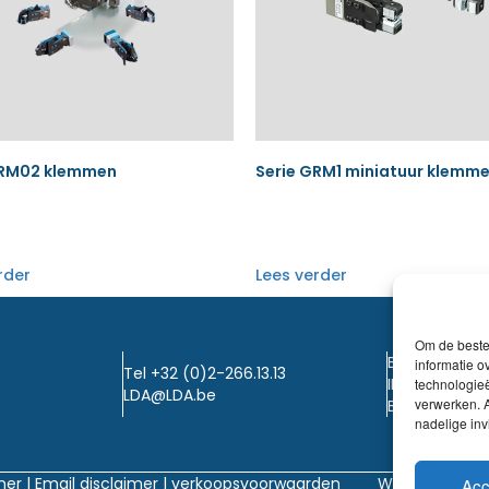
GRM02 klemmen
Serie GRM1 miniatuur klemm
rder
Lees verder
Om de beste 
BTW: BE0405
informatie o
Tel +32 (0)2-266.13.13
IBAN: KBC / B
technologieë
LDA@LDA.be
verwerken. A
BIC: KBC / KR
nadelige in
mer
|
Email disclaimer |
verkoopsvoorwaarden
Website
Acc