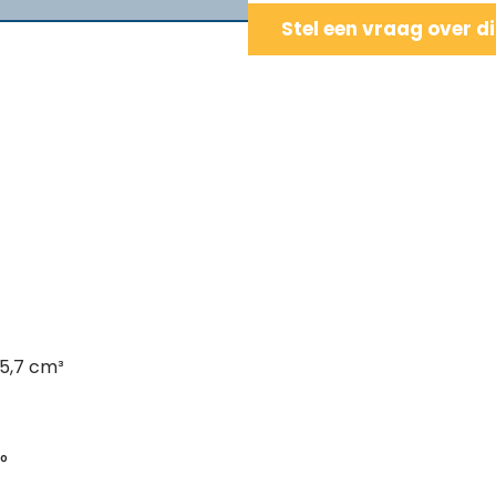
Stel een vraag over d
35,7 cm³
°