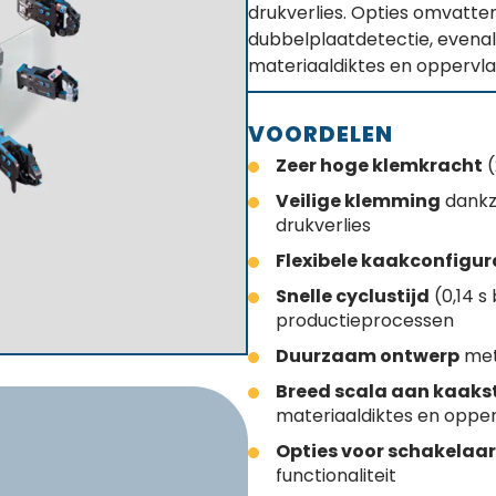
drukverlies. Opties omvatte
dubbelplaatdetectie, evenals
materiaaldiktes en oppervla
VOORDELEN
Zeer hoge klemkracht
(
Veilige klemming
dankzi
drukverlies
Flexibele kaakconfigur
Snelle cyclustijd
(0,14 s 
productieprocessen
Duurzaam ontwerp
met
Breed scala aan kaakst
materiaaldiktes en oppe
Opties voor schakelaar
functionaliteit