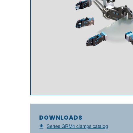
DOWNLOADS
Series GRM4 clamps catalog