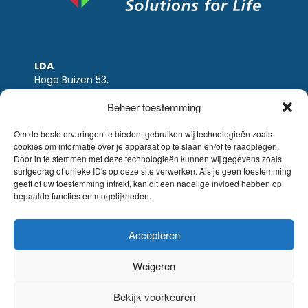
LDA
Hoge Buizen 53,
1980 EPPEGEM
Beheer toestemming
Tel +32 (0)2-266.13.13
LDA@LDA.be
Om de beste ervaringen te bieden, gebruiken wij technologieën zoals
cookies om informatie over je apparaat op te slaan en/of te raadplegen.
BTW: BE0405.895.609
Door in te stemmen met deze technologieën kunnen wij gegevens zoals
IBAN: KBC / BE51 7340 2410 9862
surfgedrag of unieke ID's op deze site verwerken. Als je geen toestemming
BIC: KBC / KREDBEBB
geeft of uw toestemming intrekt, kan dit een nadelige invloed hebben op
bepaalde functies en mogelijkheden.
Wettelijke-disclaimer
|
Email disclaimer |
verkoopsvoorwaarden
Website Sinergio
Accepteren
© LDA Belgium, all rights reserved.
Weigeren
Bekijk voorkeuren