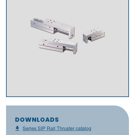
DOWNLOADS
Series SIP Rail Thruster catalog