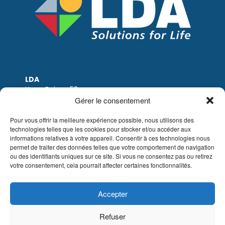
LDA
Hoge Buizen 53
1980 EPPEGEM
Gérer le consentement
Tel: +32 (0)2-266.13.13
LDA@LDA.be
Pour vous offrir la meilleure expérience possible, nous utilisons des
technologies telles que les cookies pour stocker et/ou accéder aux
TVA: BE0405.895.609
informations relatives à votre appareil. Consentir à ces technologies nous
IBAN: KBC / BE51 7340 2410 9862
permet de traiter des données telles que votre comportement de navigation
BIC: KBC / KREDBEBB
ou des identifiants uniques sur ce site. Si vous ne consentez pas ou retirez
votre consentement, cela pourrait affecter certaines fonctionnalités.
Mentions légales
|
Avis de non-responsabilité
par e-mail
|
Conditions de vente
Site web de Sinergio
Accepter
© LDA Belgium, tous droits réservés.
Refuser