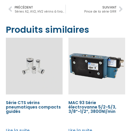
PRÉCÉDENT
SUIVANT
Séries A2, AV2, HV2 vérins à tirant 3/4″, 1″, 1-1/8″, 1-3/8″
Pince de la série GRR
Produits similaires
Série CTS vérins
MAC 93 Série
pneumatiques compacts
électrovanne 5/2-5/3,
guidés
3/8”-1/2”, 3800Nl/min
Lire la suite
Lire la suite