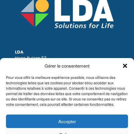
LDA
Hoge Buizen 53
1980 EPPEGEM
Gérer le consentement
Tel: +32 (0)2-266.13.13
LDA@LDA.be
Pour vous offrir la meilleure expérience possible, nous utilisons des
TVA: BE0405.895.609
technologies telles que les cookies pour stocker et/ou accéder aux
IBAN: KBC / BE51 7340 2410 9862
informations relatives à votre appareil. Consentir à ces technologies nous
permet de traiter des données telles que votre comportement de navigation
BIC: KBC / KREDBEBB
ou des identifiants uniques sur ce site. Si vous ne consentez pas ou retirez
votre consentement, cela pourrait affecter certaines fonctionnalités.
Mentions légales
|
Avis de non-responsabilité
par e-mail
|
Conditions de vente
Site web de Sinergio
Accepter
© LDA Belgium, tous droits réservés.