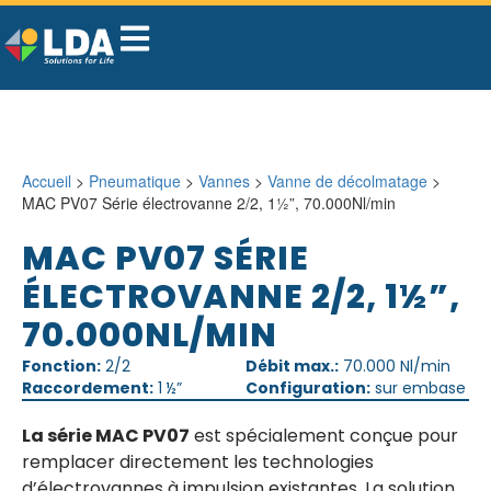
Accueil
>
Pneumatique
>
Vannes
>
Vanne de décolmatage
>
MAC PV07 Série électrovanne 2/2, 1½”, 70.000Nl/min
MAC PV07 SÉRIE
ÉLECTROVANNE 2/2, 1½”,
70.000NL/MIN
Fonction:
2/2
Débit max.:
70.000 Nl/min
Raccordement:
1 ½”
Configuration:
sur embase
La série MAC PV07
est spécialement conçue pour
remplacer directement les technologies
d’électrovannes à impulsion existantes. La solution