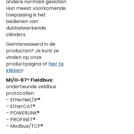
andere normaal gesloten.
Hun meest voorkomende
toepassing is het
bedienen van
dubbelwerkende
cilinders.
Geïnteresseerd in de
producten? Je kunt ze
vinden op onze
productpagina of
hier te
klikken
!
MI/O-67® Fieldbus:
onderteunde veldbus
protocollen
– EtherNet/IP®
– EtherCAT®
– POWERLINK®
– PROFINET®
– Modbus/TCP®