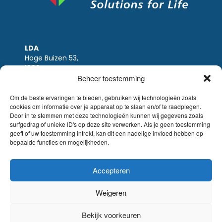
LDA
Hoge Buizen 53,
1980 EPPEGEM
Beheer toestemming
Tel +32 (0)2-266.13.13
LDA@LDA.be
Om de beste ervaringen te bieden, gebruiken wij technologieën zoals
cookies om informatie over je apparaat op te slaan en/of te raadplegen.
BTW: BE0405.895.609
Door in te stemmen met deze technologieën kunnen wij gegevens zoals
IBAN: KBC / BE51 7340 2410 9862
surfgedrag of unieke ID's op deze site verwerken. Als je geen toestemming
BIC: KBC / KREDBEBB
geeft of uw toestemming intrekt, kan dit een nadelige invloed hebben op
bepaalde functies en mogelijkheden.
Wettelijke-disclaimer
|
Email disclaimer |
verkoopsvoorwaarden
Website Sinergio
Accepteren
© LDA Belgium, all rights reserved.
Weigeren
Bekijk voorkeuren