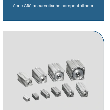
Serie CRS pneumatische compactcilinder