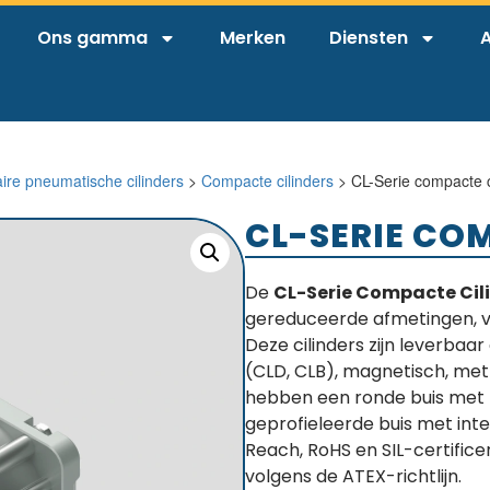
Ons gamma
Merken
Diensten
A
aire pneumatische cilinders
>
Compacte cilinders
> CL-Serie compacte c
CL-SERIE CO
De
CL-Serie Compacte Cili
gereduceerde afmetingen, ve
Deze cilinders zijn leverba
(CLD, CLB), magnetisch, met
hebben een ronde buis met t
geprofieleerde buis met int
Reach, RoHS en SIL-certifice
volgens de ATEX-richtlijn.