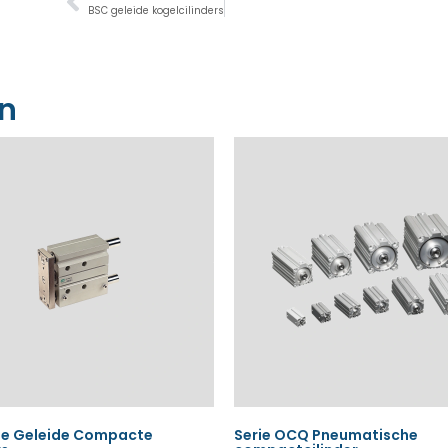
BSC geleide kogelcilinders
en
ie Geleide Compacte
Serie OCQ Pneumatische