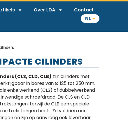
rtikels
Over LDA
Contact
NL
ilinders
MPACTE CILINDERS
nders (CLS, CLD, CLB)
zijn cilinders met
rkrijgbaar in bores van Ø 125 tot 250 mm.
ar als enkelwerkend (CLS) of dubbelwerkend
 inwendige schroefdraad. De CLS en CLD
rekstangen, terwijl de CLB een speciale
erne trekstangen heeft. Ze voldoen aan
ringen en zijn op aanvraag ook leverbaar