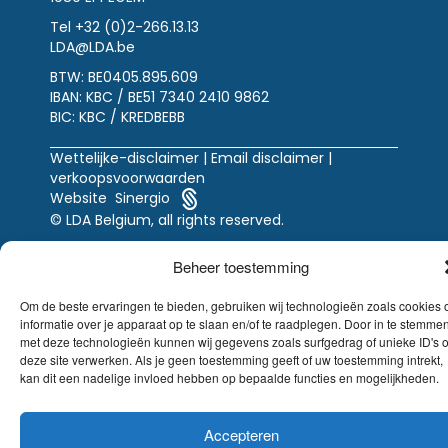
Tel +32 (0)2-266.13.13
LDA@LDA.be
BTW: BE0405.895.609
IBAN: KBC / BE51 7340 2410 9862
BIC: KBC / KREDBEBB
Wettelijke-disclaimer
|
Email disclaimer |
verkoopsvoorwaarden
Website Sinergio
© LDA Belgium, all rights reserved.
Beheer toestemming
Om de beste ervaringen te bieden, gebruiken wij technologieën zoals cookies
informatie over je apparaat op te slaan en/of te raadplegen. Door in te stemme
met deze technologieën kunnen wij gegevens zoals surfgedrag of unieke ID's 
deze site verwerken. Als je geen toestemming geeft of uw toestemming intrekt,
kan dit een nadelige invloed hebben op bepaalde functies en mogelijkheden.
Accepteren