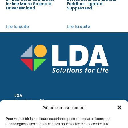
In-line Micro Solenoid
Fieldbus, Lighted,
Driver Molded
Suppressed
Lire la suite
Lire la suite
LDA
Hoge Buizen 53
1980 EPPEGEM
Gérer le consentement
Tel: +32 (0)2-266.13.13
LDA@LDA.be
Pour vous offrir la meilleure expérience possible, nous utilisons des
technologies telles que les cookies pour stocker et/ou accéder aux
TVA: BE0405.895.609