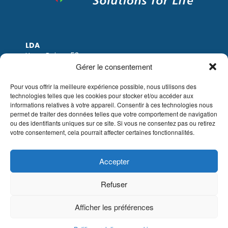
LDA
Hoge Buizen 53
1980 EPPEGEM
Gérer le consentement
Tel: +32 (0)2-266.13.13
LDA@LDA.be
Pour vous offrir la meilleure expérience possible, nous utilisons des
technologies telles que les cookies pour stocker et/ou accéder aux
TVA: BE0405.895.609
informations relatives à votre appareil. Consentir à ces technologies nous
IBAN: KBC / BE51 7340 2410 9862
permet de traiter des données telles que votre comportement de navigation
BIC: KBC / KREDBEBB
ou des identifiants uniques sur ce site. Si vous ne consentez pas ou retirez
votre consentement, cela pourrait affecter certaines fonctionnalités.
Mentions légales
|
Avis de non-responsabilité
par e-mail
|
Conditions de vente
Site web de Sinergio
Accepter
© LDA Belgium, tous droits réservés.
Refuser
Afficher les préférences